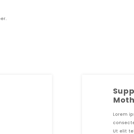
er.
s
Supp
Moth
,
Lorem ip
consectet
Ut elit t