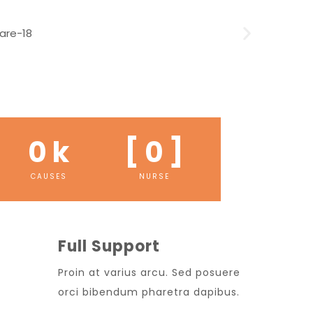
0
 k
[ 
0
 ]
CAUSES
NURSE
Full Support
Proin at varius arcu. Sed posuere
orci bibendum pharetra dapibus.