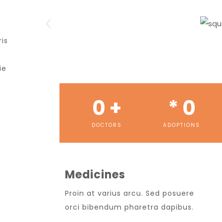
ris
ie
0
 +
* 
0
DOCTORS
ADOPTIONS
Medicines
Proin at varius arcu. Sed posuere
orci bibendum pharetra dapibus.