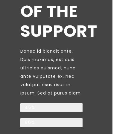
OF THE
SUPPORT
Donec id blandit ante.
Duis maximus, est quis
ultricies euismod, nunc
ante vulputate ex, nec
volutpat risus risus in
ipsum. Sed at purus diam.
Families
45%
Children
86%