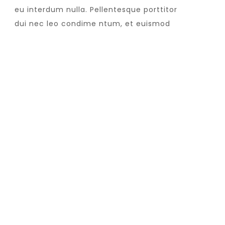
eu interdum nulla. Pellentesque porttitor
dui nec leo condime ntum, et euismod
HE SEA
REHABILITATION
THE W