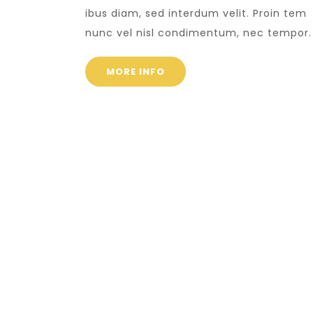
ibus diam, sed interdum velit. Proin tem
nunc vel nisl condimentum, nec tempor.
MORE INFO
SOCIAL WORK
SAVE T