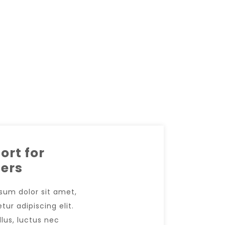
ort for
ers
sum dolor sit amet,
ur adipiscing elit.
ellus, luctus nec