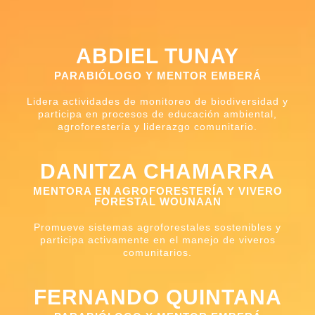
ABDIEL TUNAY
PARABIÓLOGO Y MENTOR EMBERÁ
Lidera actividades de monitoreo de biodiversidad y
participa en procesos de educación ambiental,
agroforestería y liderazgo comunitario.
DANITZA CHAMARRA
MENTORA EN AGROFORESTERÍA Y VIVERO
FORESTAL WOUNAAN
Promueve sistemas agroforestales sostenibles y
participa activamente en el manejo de viveros
comunitarios.
FERNANDO QUINTANA