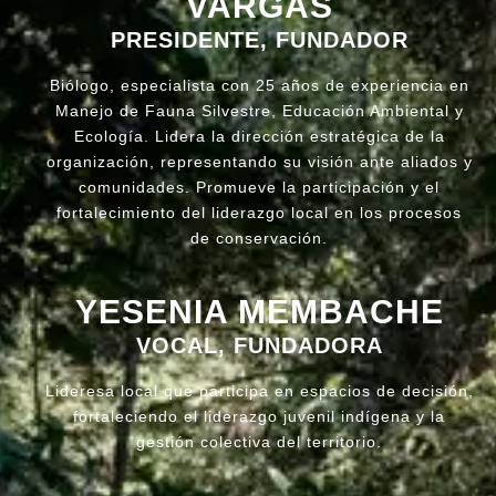
VARGAS
PRESIDENTE, FUNDADOR
Biólogo, especialista con 25 años de experiencia en
Manejo de Fauna Silvestre, Educación Ambiental y
Ecología. Lidera la dirección estratégica de la
organización, representando su visión ante aliados y
comunidades. Promueve la participación y el
fortalecimiento del liderazgo local en los procesos
de conservación.
YESENIA MEMBACHE
VOCAL, FUNDADORA
Lideresa local que participa en espacios de decisión,
fortaleciendo el liderazgo juvenil indígena y la
gestión colectiva del territorio.