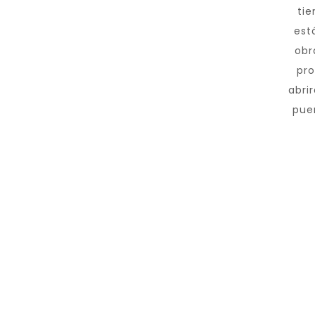
tie
est
obr
pro
abrir
puer